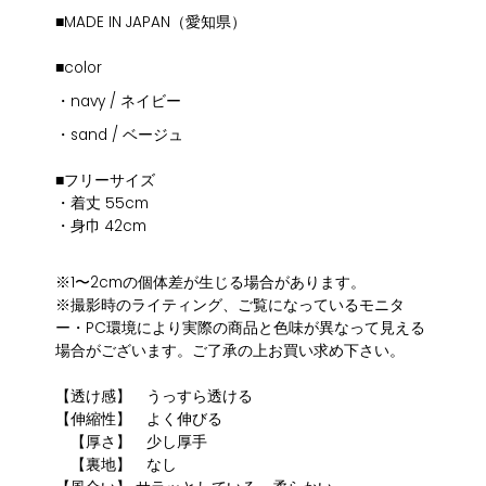
■MADE IN JAPAN（愛知県）
■color
・navy / ネイビー
・sand / ベージュ
■フリーサイズ
・着丈 55cm
・身巾 42cm
※1〜2cmの個体差が生じる場合があります。
※撮影時のライティング、ご覧になっているモニタ
ー・PC環境により実際の商品と色味が異なって見える
場合がございます。ご了承の上お買い求め下さい。
【透け感】 うっすら透ける
【伸縮性】 よく伸びる
【厚さ】 少し厚手
【裏地】 なし